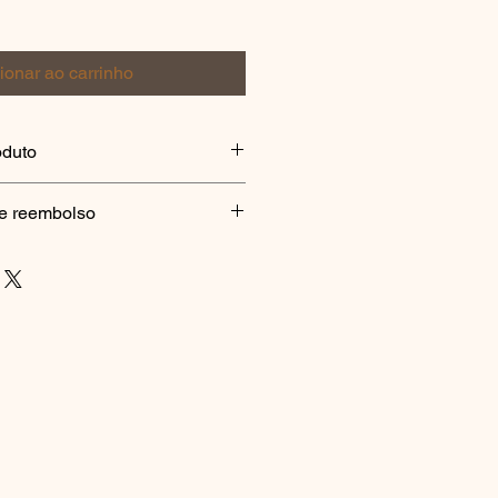
ionar ao carrinho
oduto
e Ismael
o e reembolso
ura sobre tela
 original e peça única, devolução 
9 x 44 cm
ano comprovado no transporte, 
,5 cm
 dias após o recebimento, com 