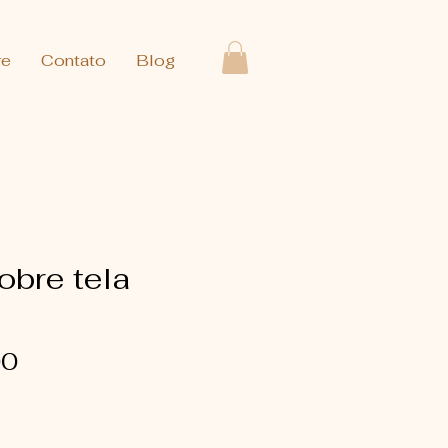
re
Contato
Blog
obre tela
Preço
00