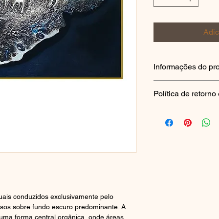
Adic
Informações do pr
Artista: Jorg
Política de retorn
Ano: 2010
Técnica: Pint
Por se tratar de obra
Dimensões: 9
apenas em caso de d
Espessura: 2
comunicado em até 7
Peso: 1,65 kg
registro fotográfico.
Obra original
Peça única
uais conduzidos exclusivamente pelo 
ensos sobre fundo escuro predominante. A 
 uma forma central orgânica, onde áreas 